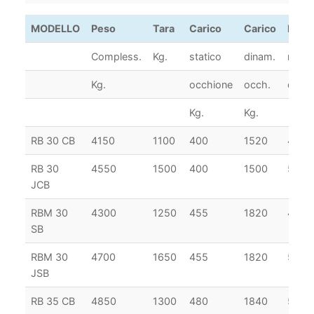
MODELLO
Peso
Tara
Carico
Carico
Lung
Compless.
Kg.
statico
dinam.
max
Kg.
occhione
occh.
cm.
Kg.
Kg.
RB 30 CB
4150
1100
400
1520
475
RB 30
4550
1500
400
1500
520
JCB
RBM 30
4300
1250
455
1820
490
SB
RBM 30
4700
1650
455
1820
520
JSB
RB 35 CB
4850
1300
480
1840
500