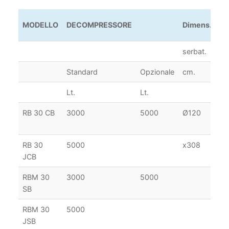
MODELLO
DECOMPRESSORE
Dimens.
Pn
serbat.
st
Standard
Opzionale
cm.
Lt.
Lt.
RB 30 CB
3000
5000
Ø120
11
15
RB 30
5000
x308
JCB
RBM 30
3000
5000
SB
RBM 30
5000
JSB