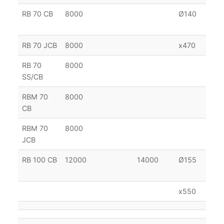
RB 70 CB
8000
Ø140
31
22
RB 70 JCB
8000
x470
RB 70
8000
SS/CB
RBM 70
8000
38
CB
19
RBM 70
8000
JCB
RB 100 CB
12000
14000
Ø155
38
22
x550